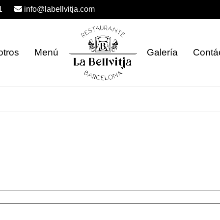
1
info@labellvitja.com
otros
Menú
Galería
Contá