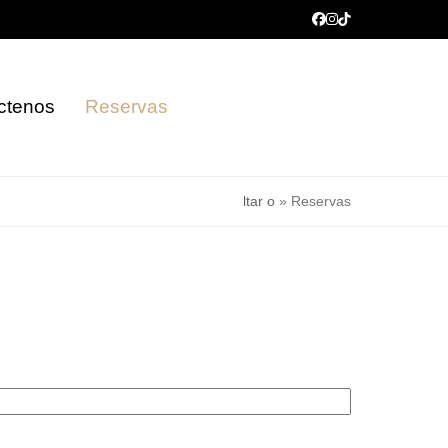
Facebook
Instagram
Tiktok
ctenos
Reservas
ltar o
»
Reservas