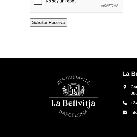
Solicitar Reserva
La Be
Car
08
+3
inf