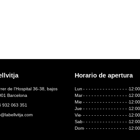
llvitja
Horario de apertura
rer de l’Hospital 36-38, bajos
Lun
12:00
001 Barcelona
Mar
12:00
Mie
12:00
4 932 063 351
Jue
12:00
o@labellvitja.com
Vie
12:00
Sab
12:00
Dom
12:00