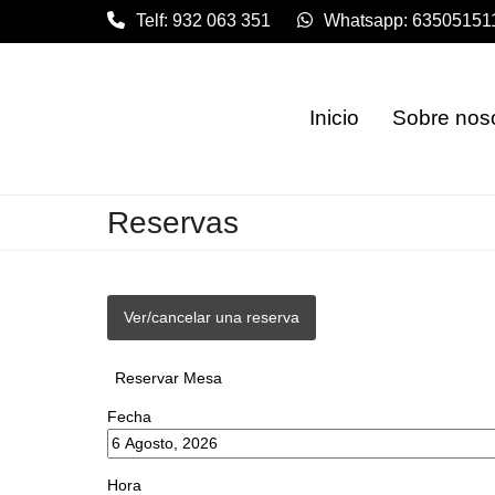
Skip
Telf: 932 063 351
Whatsapp: 63505151
to
content
Inicio
Sobre nos
Reservas
Ver/cancelar una reserva
Reservar Mesa
Fecha
Hora